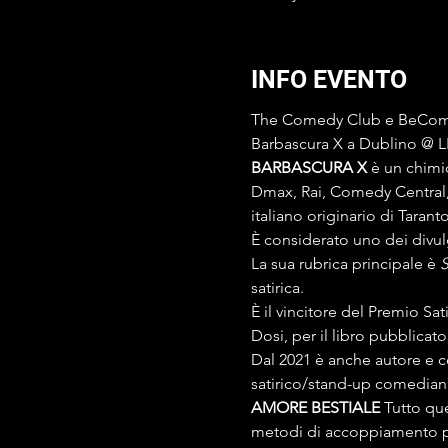
INFO EVENTO
The Comedy Club e BeCom
Barbascura X a Dublino @ 
BARBASCURA X
 è un chimi
Dmax, Rai, Comedy Central, p
italiano originario di Taranto
È considerato uno dei divulg
La sua rubrica principale è 
S
satirica.
È il vincitore del Premio Sa
Dosi, per il libro pubblicato
Dal 2021 è anche autore e c
satirico/stand-up comedian
AMORE BESTIALE 
Tutto que
metodi di accoppiamento più