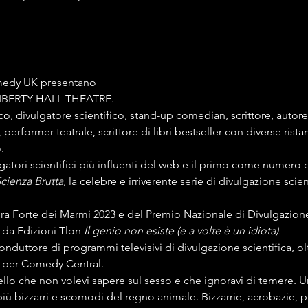
edy UK presentano 
LIBERTY HALL THEATRE.
co, divulgatore scientifico, stand-up comedian, scrittore, autor
erformer teatrale, scrittore di libri bestseller con diverse ris
.
atori scientifici più influenti del web e il primo come numero d
cienza Brutta
, la celebre e irriverente serie di divulgazione scient
tira Forte dei Marmi 2023 e del Premio Nazionale di Divulgazione
 da Edizioni Tlon 
Il genio non esiste (e a volte è un idiota). 
onduttore di programmi televisivi di divulgazione scientifica, o
 per Comedy Central.
llo che non volevi sapere sul sesso e che ignoravi di temere. Un
 bizzarri e scomodi del regno animale. Bizzarrie, acrobazie, pa