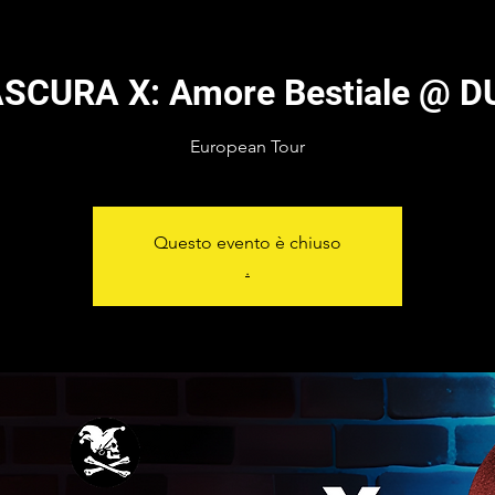
SCURA X: Amore Bestiale @ D
European Tour
Questo evento è chiuso
.