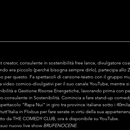
reator, consulente in sostenibilità free lance, divulgatore coat
ando era piccolo (perché bisogna sempre dirlo), partecipa allo Z
po per questo. Fa spettacoli di canzone-teatro con il gruppo mu
 gira video comico-divulgativi per il suo canale YouTube, mentre s
nibilità e Gestione Risorse Energetiche, lavorando prima con pes
vo-consulente in Sostenibilità. Comincia a fare stand-up comedy 
spettacolo "Rapa Nui" in giro tra province italiane sotto i 40mila
utt'Italia in Flixbus per fare serate in virtù della sua appartenenz
otto da THE COMEDY CLUB, ora è disponibile su YouTube.
l suo nuovo live show 
BRUFENOCENE
.