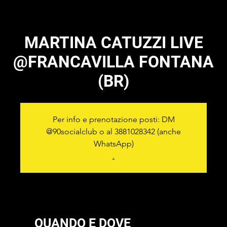
MARTINA CATUZZI LIVE
@FRANCAVILLA FONTANA
(BR)
Per info e prenotazione posti: DM
@90socialclub o al 3881028342 (anche
WhatsApp)
.
QUANDO E DOVE