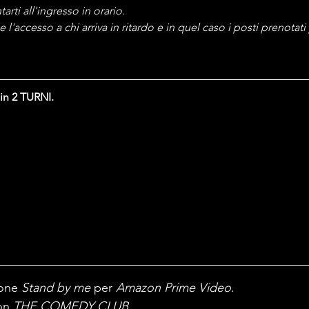
rti all'ingresso in orario. 
 l'accesso a chi arriva in ritardo e in quel caso i posti prenotat
 in 2 TURNI.
one 
Stand by me
 per 
Amazon Prime Video
. 
on 
THE COMEDY CLUB
.