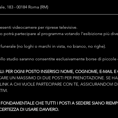
ale, 183 - 00184 Roma (RM)
senti videocamere per riprese televisive.
tro potrà partecipare al programma votando l’esibizione più dive
a funerale (no loghi o marchi in vista, no bianco, no righe). 
dello studio saranno consentite esclusivamente borse di piccole
LI: PER OGNI POSTO INSERISCI NOME, COGNOME, E-MAIL E 
ARE UN MASSIMO DI DUE POSTI PER PRENOTAZIONE. SE HAI 
INK A CHI VUOLE PARTECIPARE CON TE, ASSICURANDOVI DI
IVI.
 È FONDAMENTALE CHE TUTTI I POSTI A SEDERE SIANO RIEMP
 CERTEZZA DI USARE DAVVERO.