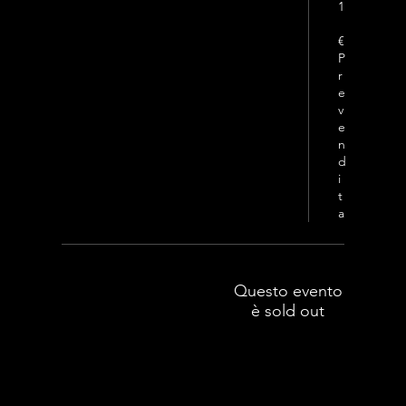
1
€
P
r
e
v
e
n
d
i
t
a
Questo evento
è sold out