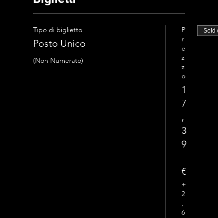
Tipo di biglietto
P
Sold 
r
Posto Unico
e
z
(Non Numerato)
z
o
1
7
,
3
9
€
+
2
,
6