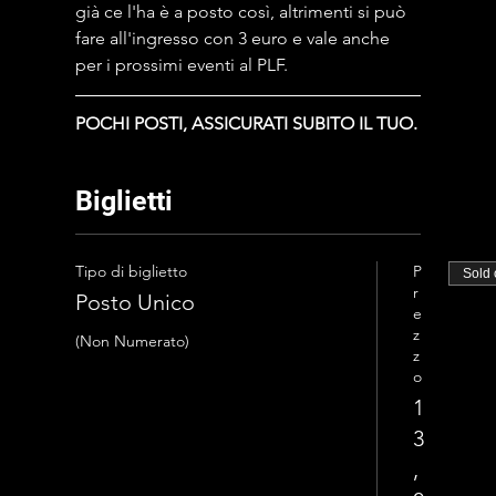
già ce l'ha è a posto così, altrimenti si può 
fare all'ingresso con 3 euro e vale anche 
per i prossimi eventi al PLF.
POCHI POSTI, ASSICURATI SUBITO IL TUO.
Biglietti
Tipo di biglietto
P
Sold 
r
Posto Unico
e
z
(Non Numerato)
z
o
1
3
,